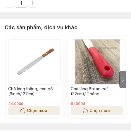
Các sản phẩm, dịch vụ khác
Chà láng thẳng, cán gỗ
Chà láng Breadleaf
(6inch/ 27cm)
(32cm)/ Thẳng
24.000đ
81.000đ
Chọn mua
Chọn mua