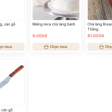
g, cán gỗ
Miếng mica chà láng bánh
Chà láng Brea
Thẳng
6.000đ
81.000đ
ọn mua
Chọn mua
Chọ
, cán gỗ