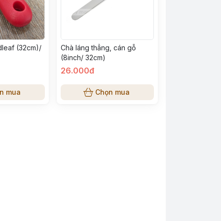
dleaf (32cm)/
Chà láng thẳng, cán gỗ
(8inch/ 32cm)
26.000đ
n mua
Chọn mua