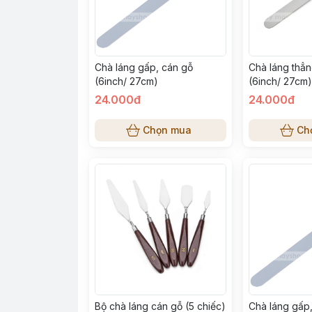
Chà láng gấp, cán gỗ
Chà láng thẳn
(6inch/ 27cm)
(6inch/ 27cm)
24.000đ
24.000đ
Chọn mua
Ch
Bộ chà láng cán gỗ (5 chiếc)
Chà láng gấp