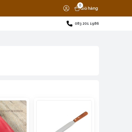
0
Giỏ hàng
083 201 1986