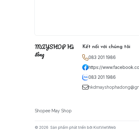
MAYSHOP Hà
Kết nối với chúng tôi
đông
083 201 1986
https://www.facebook.
083 201 1986
hkdmayshophadong@gm
Shopee May Shop
© 2026
Sản phẩm phát triển bởi KiotVietWeb