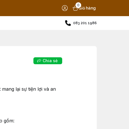
0
Giỏ hàng
083 201 1986
Chia sẻ
ang lại sự tiện lợi và an
ao gồm: