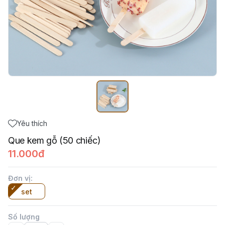
Yêu thích
Que kem gỗ (50 chiếc)
11.000đ
Đơn vị
:
set
Số lượng