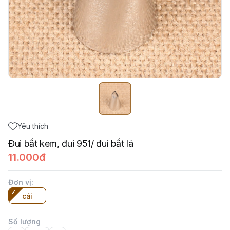
Yêu thích
Đui bắt kem, đui 951/ đui bắt lá
11.000đ
Đơn vị
:
cái
Số lượng