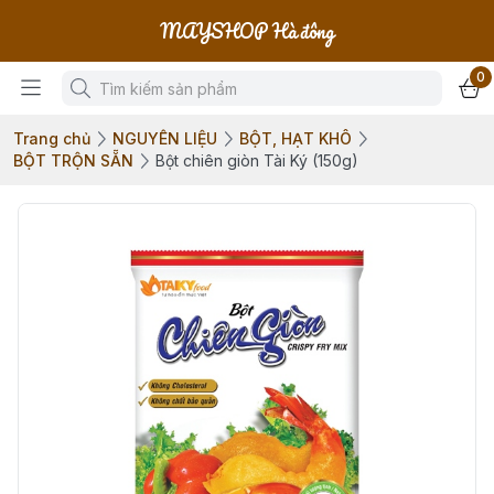
MAYSHOP Hà đông
0
Trang chủ
NGUYÊN LIỆU
BỘT, HẠT KHÔ
BỘT TRỘN SẴN
Bột chiên giòn Tài Ký (150g)