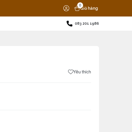
0
Giỏ hàng
083 201 1986
Yêu thích