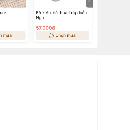
ui 5
Bộ 7 đui bắt hoa Tulip kiểu
Đui bắt kem, đu
Nga
bắt diềm, bèo,
57.000đ
10.000đ
n mua
Chọn mua
Chọn